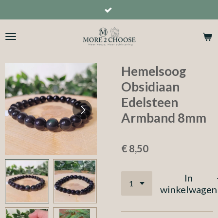
Ga
direct
naar
de
hoofdinhoud
Hemelsoog
Obsidiaan
Edelsteen
Armband 8mm
€ 8,50
In
winkelwagen