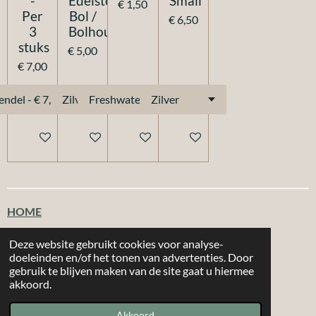
-
Edelstenen
Small
€ 1,50
Per
Bol /
€ 6,50
3
Bolhouder
stuks
€ 5,00
€ 7,00
In winkelwagen
In winkelwagen
In winkelwagen
Bekijk details
HOME
Klantenservice
Deze website gebruikt cookies voor analyse-
doeleinden en/of het tonen van advertenties. Door
gebruik te blijven maken van de site gaat u hiermee
T
F
I
W
akkoord.
i
a
n
h
|
|
MORE 2
CHOOSE
Email: info@more2choose.nl
KVK nr. 89377249
k
c
s
a
Akkoord
Powered by
JouwWeb