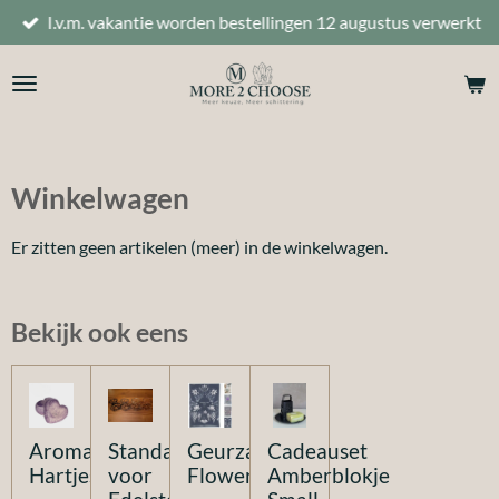
I.v.m. vakantie worden bestellingen 12 augustus verwerkt
Ga
direct
naar
de
hoofdinhoud
Winkelwagen
Er zitten geen artikelen (meer) in de winkelwagen.
Bekijk ook eens
Aroma
Standaard
Geurzakje
Cadeauset
Hartjes
voor
Flower
Amberblokje