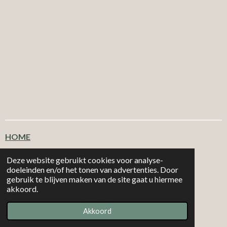
HOME
Klantenservice
Deze website gebruikt cookies voor analyse-
doeleinden en/of het tonen van advertenties. Door
gebruik te blijven maken van de site gaat u hiermee
T
F
I
W
akkoord.
i
a
n
h
|
|
MORE 2
CHOOSE
Email: info@more2choose.nl
KVK nr. 89377249
k
c
s
a
Akkoord
Powered by
JouwWeb
T
e
t
t
o
b
a
s