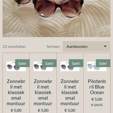
22 resultaten
Sorteer:
Sale!
Sale!
Sale!
Sale!
Zonnebr
Zonnebr
Zonnebr
Pilotenb
il met
il met
il met
ril Blue
klassiek
klassiek
klassiek
Ocean
smal
smal
smal
€ 5,00
montuur
montuur
montuur
€ 14,95
€ 5,00
€ 5,00
€ 5,00