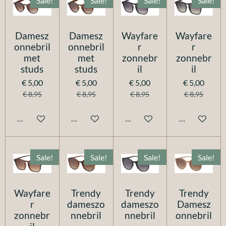
Sale!
Sale!
Sale!
Sale!
Damesz
Damesz
Wayfare
Wayfare
onnebril
onnebril
r
r
met
met
zonnebr
zonnebr
studs
studs
il
il
€ 5,00
€ 5,00
€ 5,00
€ 5,00
€ 8,95
€ 8,95
€ 8,95
€ 8,95
In winkelwagen
In winkelwagen
In winkelwagen
In winkelwag
Sale!
Sale!
Sale!
Sale!
Wayfare
Trendy
Trendy
Trendy
r
dameszo
dameszo
Damesz
zonnebr
nnebril
nnebril
onnebril