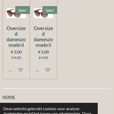
Sale!
Sale!
Oversize
Oversize
d
d
dameszo
dameszo
nnebril
nnebril
€ 5,00
€ 5,00
€ 9,95
€ 9,95
In winkelwagen
In winkelwagen
HOME
Klantenservice
Deze website gebruikt cookies voor analyse-
doeleinden en/of het tonen van advertenties. Door