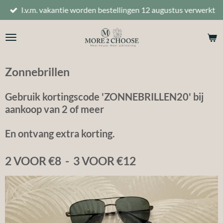
I.v.m. vakantie worden bestellingen 12 augustus verwerkt
Ga
direct
naar
de
hoofdinhoud
Zonnebrillen
Gebruik
kortingscode 'ZONNEBRILLEN20' bij
aankoop van 2 of meer
En ontvang extra korting.
2 VOOR €8 - 3 VOOR €12