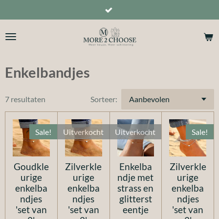
Ga
direct
naar
de
hoofdinhoud
Enkelbandjes
7 resultaten
Sorteer:
Sale!
Uitverkocht
Uitverkocht
Sale!
Goudkle
Zilverkle
Enkelba
Zilverkle
urige
urige
ndje met
urige
enkelba
enkelba
strass en
enkelba
ndjes
ndjes
glitterst
ndjes
'set van
'set van
eentje
'set van