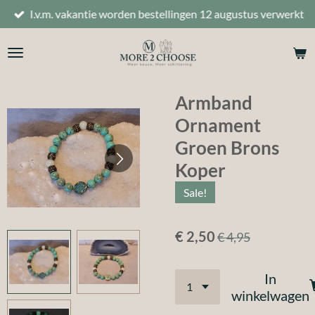
I.v.m. vakantie worden bestellingen 12 augustus verwerkt
Ga
direct
naar
de
hoofdinhoud
Armband
Ornament
Groen Brons
Koper
Sale!
€ 2,50
€ 4,95
In
winkelwagen