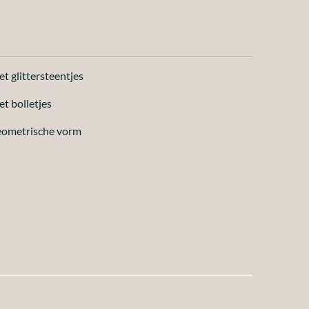
t glittersteentjes
t bolletjes
geometrische vorm