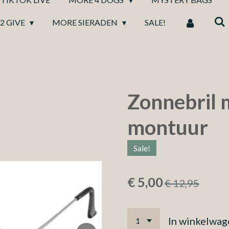
2 GIVE
MORE SIERADEN
SALE!
Zonnebril 
montuur
Sale!
€ 5,00
€ 12,95
In winkelwag