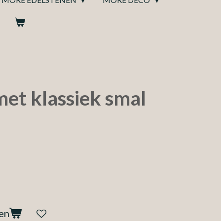
met klassiek smal
en