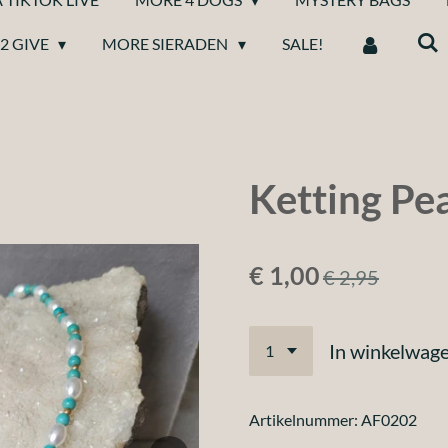
2 GIVE
MORE SIERADEN
SALE!
Ketting Pea
€ 1,00
€ 2,95
In winkelwag
Artikelnummer:
AF0202