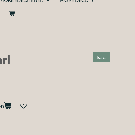
rl
Sale!
en