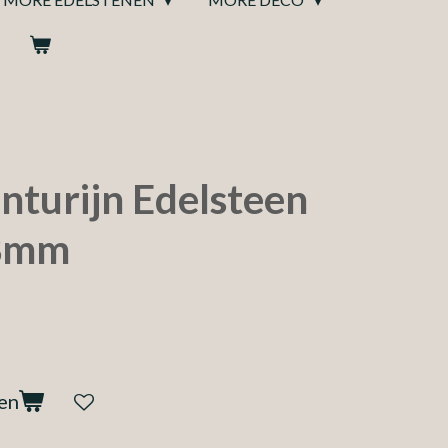
nturijn Edelsteen
8mm
en