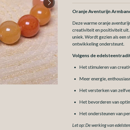
Oranje Aventurijn Armband
Deze warme oranje aventurijn
creativiteit en positiviteit u
uniek. Wordt gezien als een s
ontwikkeling ondersteunt.
Volgens de edelsteentradit
Het stimuleren van creativi
Meer energie, enthousiasm
Het versterken van zelfv
Het bevorderen van optim
Het ondersteunen van pers
Let op: De werking van edelstene