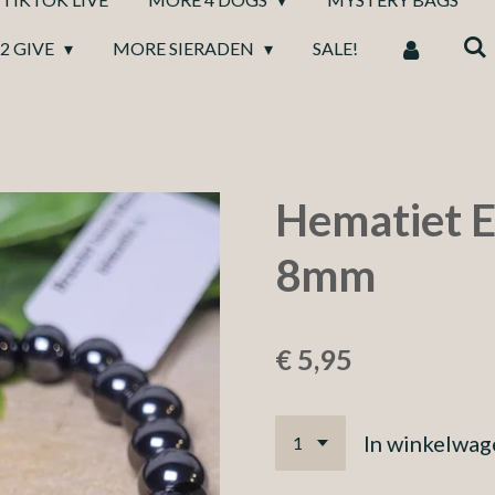
2 GIVE
MORE SIERADEN
SALE!
Hematiet 
8mm
€ 5,95
In winkelwag