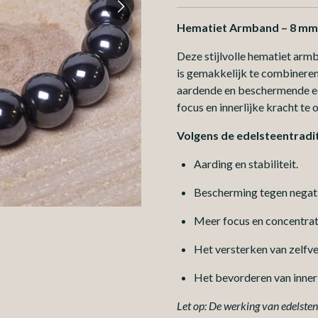
Hematiet Armband – 8 mm
Deze stijlvolle hematiet armb
is gemakkelijk te combineren
aardende en beschermende ed
focus en innerlijke kracht te
Volgens de edelsteentradi
Aarding en stabiliteit.
Bescherming tegen negati
Meer focus en concentrat
Het versterken van zelfv
Het bevorderen van innerl
Let op: De werking van edelstene