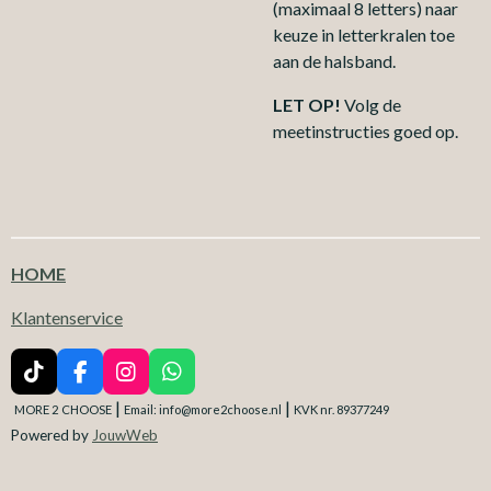
(maximaal 8 letters) naar
keuze in letterkralen toe
aan de halsband.
LET OP!
Volg de
meetinstructies goed op.
HOME
Klantenservice
T
F
I
W
i
a
n
h
|
|
MORE 2
CHOOSE
Email: info@more2choose.nl
KVK nr. 89377249
k
c
s
a
Powered by
JouwWeb
T
e
t
t
o
b
a
s
k
o
g
A