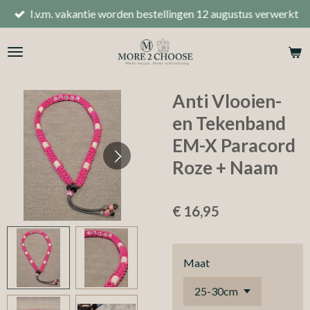
I.v.m. vakantie worden bestellingen 12 augustus verwerkt
Ga
direct
naar
de
hoofdinhoud
Anti Vlooien-
en Tekenband
EM-X Paracord
Roze + Naam
€ 16,95
Maat