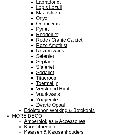
Labradoriet
Lapis Lazuli
Maansteen
Onyx
Orthoceras
Pyriet
Rhodoniet
Rode / Oranje Calciet
Roze Amethist
Rozenkwarts
Seleniet
Septarie
Sfaleriet
Sodaliet
Tijgeroog
Toermalijn
Versteend Hout
Vuurkwarts
Yooperlite
Zwarte Opaal
Edelstenen Werking & Betekenis
MORE DECO
Amberblokjes & Accessoires
Kunstbloemen
Kaarsen & Kaarsenhouders