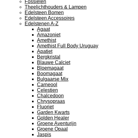
Fossielen
Theelichthouders & Lampen
Edelsteen Bomen
Edelsteen Accessoires
Edelstenen A-Z
Agaat
Amazoniet
Amethist
Amethist Full Body Uruguay
Apatiet
Bergkristal
Blauwe Calciet
Bloemagaat
Boomagaat
Bulgaarse Mix
Carneool
Celestien
Chalcedoon
Chrysopraas
Fluoriet
Garden Kwarts
Golden Healer
Groene Aventurijn
Groene Opaal
Jaspis