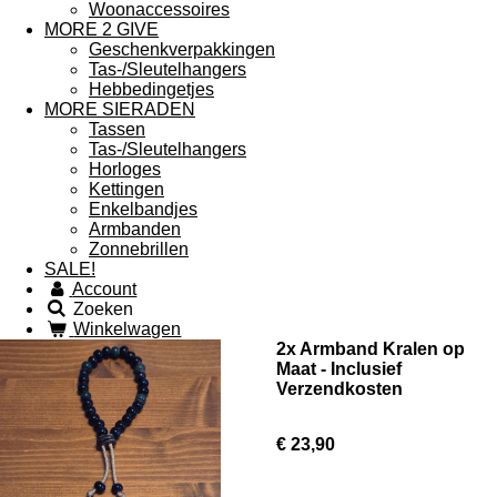
Woonaccessoires
MORE 2 GIVE
Geschenkverpakkingen
Tas-/Sleutelhangers
Hebbedingetjes
MORE SIERADEN
Tassen
Tas-/Sleutelhangers
Horloges
Kettingen
Enkelbandjes
Armbanden
Zonnebrillen
SALE!
Account
Zoeken
Winkelwagen
2x Armband Kralen op
Maat - Inclusief
Verzendkosten
€ 23,90