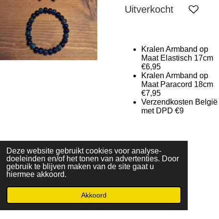
Uitverkocht
Kralen Armband op
Maat Elastisch 17cm
€6,95
Kralen Armband op
Maat Paracord 18cm
€7,95
Verzendkosten België
met DPD €9
Deze website gebruikt cookies voor analyse-
HOME
doeleinden en/of het tonen van advertenties. Door
Klantenservice
gebruik te blijven maken van de site gaat u
hiermee akkoord.
T
F
I
W
Akkoord
i
a
n
h
|
|
MORE 2
CHOOSE
Email: info@more2choose.nl
KVK nr. 89377249
k
c
s
a
Powered by
JouwWeb
T
e
t
t