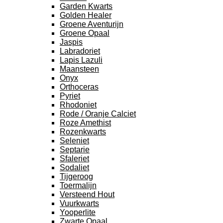
Garden Kwarts
Golden Healer
Groene Aventurijn
Groene Opaal
Jaspis
Labradoriet
Lapis Lazuli
Maansteen
Onyx
Orthoceras
Pyriet
Rhodoniet
Rode / Oranje Calciet
Roze Amethist
Rozenkwarts
Seleniet
Septarie
Sfaleriet
Sodaliet
Tijgeroog
Toermalijn
Versteend Hout
Vuurkwarts
Yooperlite
Zwarte Opaal