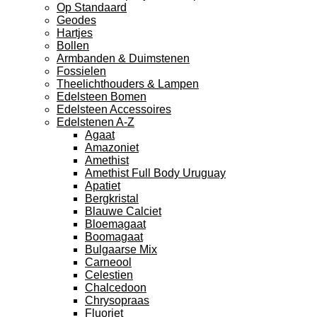
Op Standaard
Geodes
Hartjes
Bollen
Armbanden & Duimstenen
Fossielen
Theelichthouders & Lampen
Edelsteen Bomen
Edelsteen Accessoires
Edelstenen A-Z
Agaat
Amazoniet
Amethist
Amethist Full Body Uruguay
Apatiet
Bergkristal
Blauwe Calciet
Bloemagaat
Boomagaat
Bulgaarse Mix
Carneool
Celestien
Chalcedoon
Chrysopraas
Fluoriet