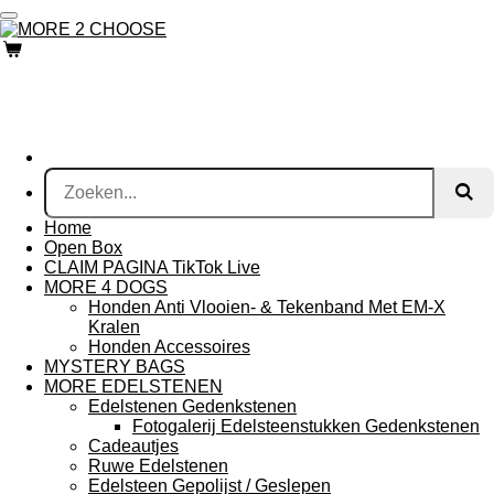
Ga
direct
naar
de
hoofdinhoud
Home
Open Box
CLAIM PAGINA TikTok Live
MORE 4 DOGS
Honden Anti Vlooien- & Tekenband Met EM-X
Kralen
Honden Accessoires
MYSTERY BAGS
MORE EDELSTENEN
Edelstenen Gedenkstenen
Fotogalerij Edelsteenstukken Gedenkstenen
Cadeautjes
Ruwe Edelstenen
Edelsteen Gepolijst / Geslepen