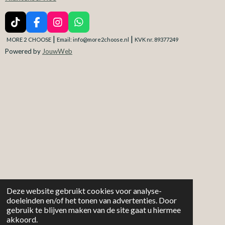
T
F
I
W
i
a
n
h
|
|
MORE 2
CHOOSE
Email: info@more2choose.nl
KVK nr. 89377249
k
c
s
a
Powered by
JouwWeb
T
e
t
t
o
b
a
s
k
o
g
A
o
r
p
k
a
p
m
Deze website gebruikt cookies voor analyse-
doeleinden en/of het tonen van advertenties. Door
gebruik te blijven maken van de site gaat u hiermee
akkoord.