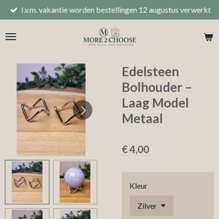
I.v.m. vakantie worden bestellingen 12 augustus verwerkt
Ga
direct
naar
de
hoofdinhoud
Edelsteen
Bolhouder –
Laag Model
Metaal
€ 4,00
Kleur