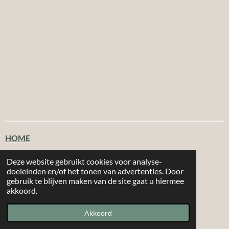
HOME
Klantenservice
Deze website gebruikt cookies voor analyse-
doeleinden en/of het tonen van advertenties. Door
gebruik te blijven maken van de site gaat u hiermee
T
F
I
W
akkoord.
i
a
n
h
|
|
MORE 2
CHOOSE
Email: info@more2choose.nl
KVK nr. 89377249
k
c
s
a
Akkoord
Powered by
JouwWeb
T
e
t
t
o
b
a
s