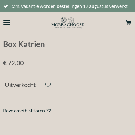
.m. vakantie worden bestellingen 12 augustus verwerkt
Ga
direct
naar
de
hoofdinhoud
Box Katrien
€ 72,00
Uitverkocht
Roze amethist toren 72