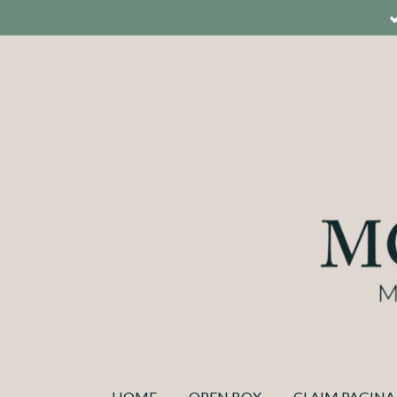
Ga
direct
naar
de
hoofdinhoud
HOME
OPEN BOX
CLAIM PAGINA 