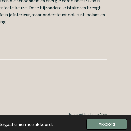
steen die schoonheid en energie combineert? Dan is
rfecte keuze. Deze bijzondere kristaltoren brengt
ie in je interieur, maar ondersteunt ook rust, balans en
ing.
Powered by
JouwWeb
te gaat u hiermee akkoord.
Akkoord