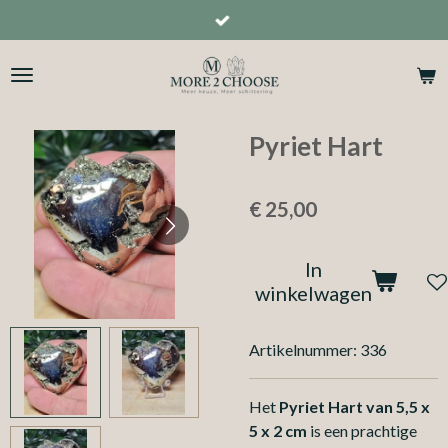
Ga
direct
naar
de
hoofdinhoud
Pyriet Hart
€ 25,00
In
winkelwagen
Artikelnummer:
336
Het
Pyriet Hart van 5,5 x
5 x 2 cm
is een prachtige