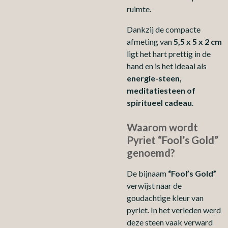
ruimte.
Dankzij de compacte
afmeting van
5,5 x 5 x 2 cm
ligt het hart prettig in de
hand en is het ideaal als
energie-steen,
meditatiesteen of
spiritueel cadeau
.
Waarom wordt
Pyriet “Fool’s Gold”
genoemd?
De bijnaam
“Fool’s Gold”
verwijst naar de
goudachtige kleur van
pyriet. In het verleden werd
deze steen vaak verward