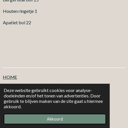
Houten ringetje 1
Apatiet bol 22
HOME
Klantenservice
Deze website gebruikt cookies voor analyse-
doeleinden en/of het tonen van advertenties. Door
gebruik te blijven maken van de site gaat u hiermee
T
F
I
W
akkoord.
i
a
n
h
|
|
MORE 2
CHOOSE
Email: info@more2choose.nl
KVK nr. 89377249
k
c
s
a
Akkoord
Powered by
JouwWeb
T
e
t
t
o
b
a
s