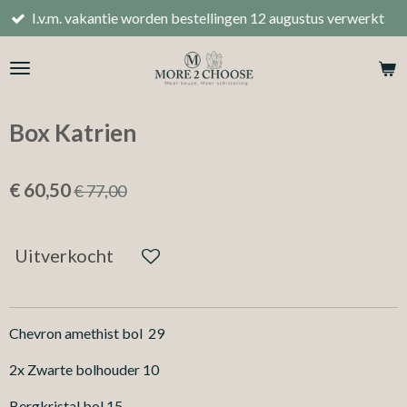
.m. vakantie worden bestellingen 12 augustus verwerkt
Ga
direct
naar
de
hoofdinhoud
Box Katrien
€ 60,50
€ 77,00
Uitverkocht
Chevron amethist bol 29
2x Zwarte bolhouder 10
Bergkristal bol 15