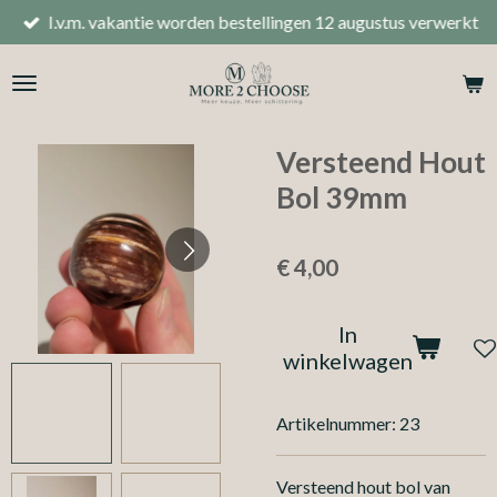
I.v.m. vakantie worden bestellingen 12 augustus verwerkt
Ga
direct
naar
de
hoofdinhoud
Versteend Hout
Bol 39mm
€ 4,00
In
winkelwagen
Artikelnummer:
23
Versteend hout bol van