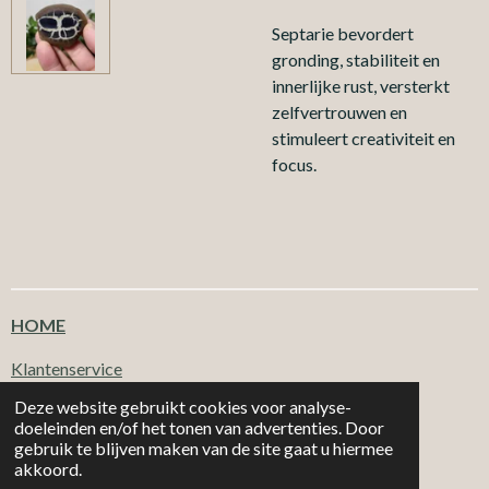
Septarie bevordert
gronding, stabiliteit en
innerlijke rust, versterkt
zelfvertrouwen en
stimuleert creativiteit en
focus.
HOME
Klantenservice
Deze website gebruikt cookies voor analyse-
doeleinden en/of het tonen van advertenties. Door
T
F
I
W
gebruik te blijven maken van de site gaat u hiermee
i
a
n
h
|
|
MORE 2
CHOOSE
Email: info@more2choose.nl
KVK nr. 89377249
akkoord.
k
c
s
a
Powered by
JouwWeb