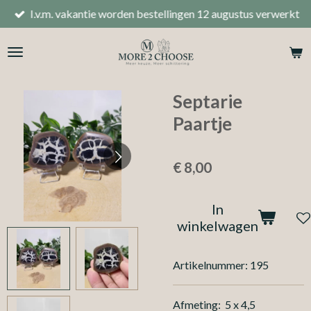
I.v.m. vakantie worden bestellingen 12 augustus verwerkt
Ga
direct
naar
de
hoofdinhoud
Septarie
Paartje
€ 8,00
In
winkelwagen
Artikelnummer:
195
Afmeting: 5 x 4,5