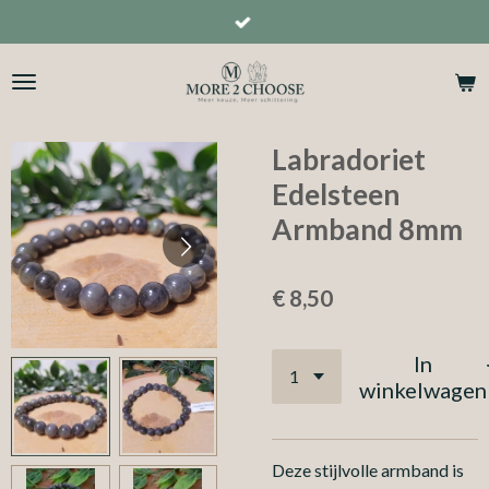
Ga
direct
naar
de
hoofdinhoud
Labradoriet
Edelsteen
Armband 8mm
€ 8,50
In
winkelwagen
Deze stijlvolle armband is