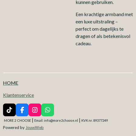
kunnen gebruiken.
Een krachtige armband met
een luxe uitstraling –
perfect om dagelijks te
dragen of als betekenisvol
cadeau.
HOME
Klantenservice
T
F
I
W
i
a
n
h
|
|
MORE 2
CHOOSE
Email: info@more2choose.nl
KVK nr. 89377249
k
c
s
a
Powered by
JouwWeb
T
e
t
t
o
b
a
s