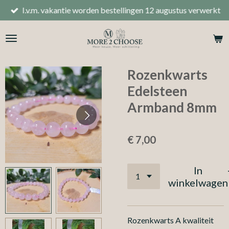
I.v.m. vakantie worden bestellingen 12 augustus verwerkt
Ga
direct
naar
de
hoofdinhoud
Rozenkwarts
Edelsteen
Armband 8mm
€ 7,00
In
winkelwagen
Rozenkwarts A kwaliteit