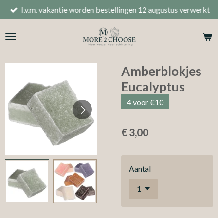
I.v.m. vakantie worden bestellingen 12 augustus verwerkt
Ga
direct
naar
de
hoofdinhoud
Amberblokjes
Eucalyptus
4 voor €10
€ 3,00
Aantal