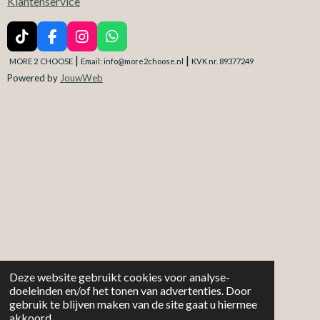
Klantenservice
T
F
I
W
i
a
n
h
|
|
MORE 2
CHOOSE
Email: info@more2choose.nl
KVK nr. 89377249
k
c
s
a
Powered by
JouwWeb
T
e
t
t
o
b
a
s
k
o
g
A
o
r
p
k
a
p
m
Deze website gebruikt cookies voor analyse-
doeleinden en/of het tonen van advertenties. Door
gebruik te blijven maken van de site gaat u hiermee
akkoord.