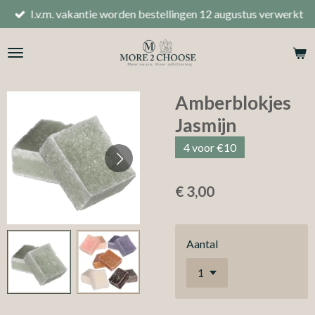
I.v.m. vakantie worden bestellingen 12 augustus verwerkt
Ga
direct
naar
de
hoofdinhoud
Amberblokjes
Jasmijn
4 voor €10
€ 3,00
Aantal