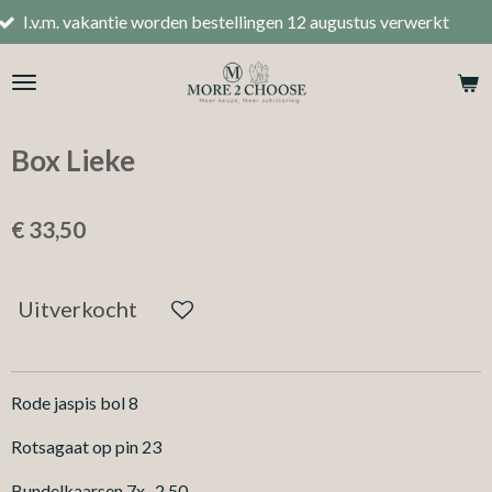
akantie worden bestellingen 12 augustus verwerkt
Ga
direct
naar
de
hoofdinhoud
Box Lieke
€ 33,50
Uitverkocht
Rode jaspis bol 8
Rotsagaat op pin 23
Bundelkaarsen 7x 2.50