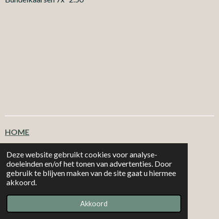
HOME
Klantenservice
Deze website gebruikt cookies voor analyse-
doeleinden en/of het tonen van advertenties. Door
gebruik te blijven maken van de site gaat u hiermee
T
F
I
W
akkoord.
i
a
n
h
|
|
MORE 2
CHOOSE
Email: info@more2choose.nl
KVK nr. 89377249
k
c
s
a
Akkoord
Powered by
JouwWeb
T
e
t
t
o
b
a
s