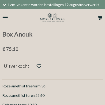
.m. vakantie worden bestellingen 12 augustus verwerkt
Ga
direct
naar
de
hoofdinhoud
Box Anouk
€ 75,10
Uitverkocht
Roze amethist freeform 36
Roze amethist toren 25.60
Celestien toren 13.50