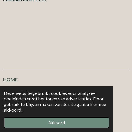
HOME
Klantenservice
Deze website gebruikt cookies voor analyse-
doeleinden en/of het tonen van advertenties. Door
gebruik te blijven maken van de site gaat u hiermee
T
F
I
W
akkoord.
i
a
n
h
|
|
MORE 2
CHOOSE
Email: info@more2choose.nl
KVK nr. 89377249
k
c
s
a
Akkoord
Powered by
JouwWeb
T
e
t
t
o
b
a
s