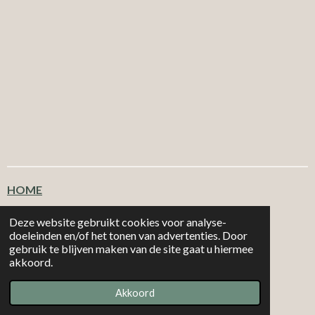
HOME
Klantenservice
Deze website gebruikt cookies voor analyse-
doeleinden en/of het tonen van advertenties. Door
gebruik te blijven maken van de site gaat u hiermee
T
F
I
W
akkoord.
i
a
n
h
|
|
MORE 2
CHOOSE
Email: info@more2choose.nl
KVK nr. 89377249
k
c
s
a
Akkoord
Powered by
JouwWeb
T
e
t
t
o
b
a
s