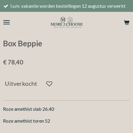
.m. vakantie worden bestellingen 12 augustus verwerkt
Ga
direct
naar
de
hoofdinhoud
Box Beppie
€ 78,40
Uitverkocht
Roze amethist slab 26.40
Roze amethist toren 52