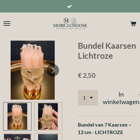
Ga
direct
naar
de
hoofdinhoud
Bundel Kaarsen
Lichtroze
€ 2,50
In
winkelwagen
Bundel van 7 Kaarsen –
12 cm - LICHTROZE