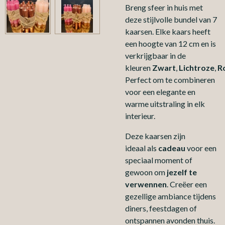
Breng sfeer in huis met
deze stijlvolle bundel van 7
ka
arsen. Elke kaars heeft
een hoogte van 12 cm en is
verkrijgbaar in de
kleuren
Zwart
,
Lichtroze
,
R
Perfect om te combineren
voor een elegante en
warme uitstraling in elk
interieur.
Deze kaarsen zijn
ideaal
als
cadeau
voor een
speciaal moment of
gewoon om
jezelf te
verwennen
. Creëer een
gezellige ambiance tijdens
diners, feestdagen of
ontspannen avonden thuis.