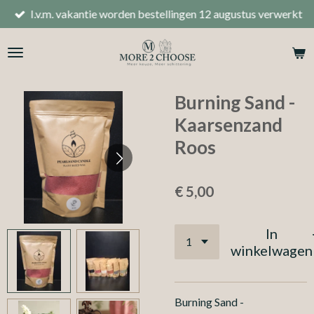
I.v.m. vakantie worden bestellingen 12 augustus verwerkt
Ga
direct
naar
de
hoofdinhoud
Burning Sand -
Kaarsenzand
Roos
€ 5,00
In
winkelwagen
Burning Sand -