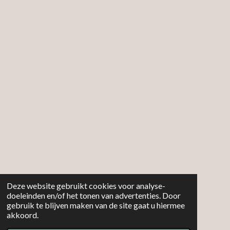
o
r
p
k
a
p
m
Deze website gebruikt cookies voor analyse-
doeleinden en/of het tonen van advertenties. Door
gebruik te blijven maken van de site gaat u hiermee
akkoord.