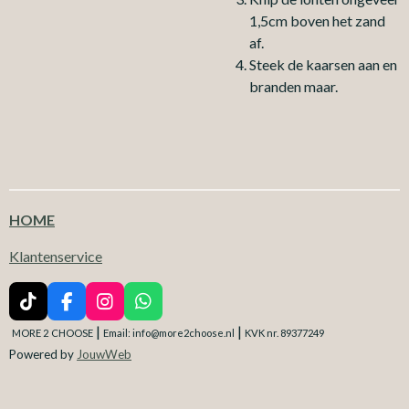
1,5cm boven het zand
af.
Steek de kaarsen aan en
branden maar.
HOME
Klantenservice
T
F
I
W
i
a
n
h
|
|
MORE 2
CHOOSE
Email: info@more2choose.nl
KVK nr. 89377249
k
c
s
a
Powered by
JouwWeb
T
e
t
t
o
b
a
s
k
o
g
A