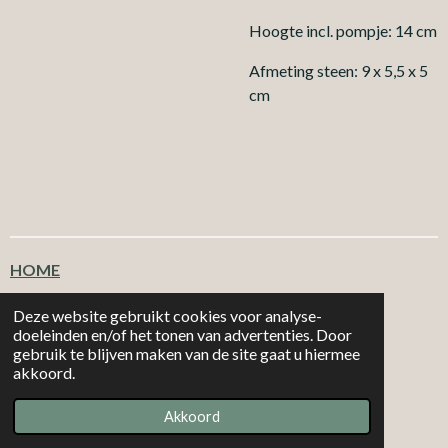
Hoogte incl. pompje: 14 cm
Afmeting steen: 9 x 5,5 x 5
cm
HOME
Klantenservice
Deze website gebruikt cookies voor analyse-
doeleinden en/of het tonen van advertenties. Door
gebruik te blijven maken van de site gaat u hiermee
T
F
I
W
akkoord.
i
a
n
h
|
|
MORE 2
CHOOSE
Email: info@more2choose.nl
KVK nr. 89377249
k
c
s
a
Akkoord
Powered by
JouwWeb
T
e
t
t
o
b
a
s