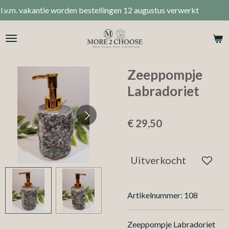
tie worden bestellingen 12 augustus verwerkt
Ga
direct
naar
de
hoofdinhoud
Zeeppompje
Labradoriet
€ 29,50
Uitverkocht
Artikelnummer:
108
Zeeppompje Labradoriet