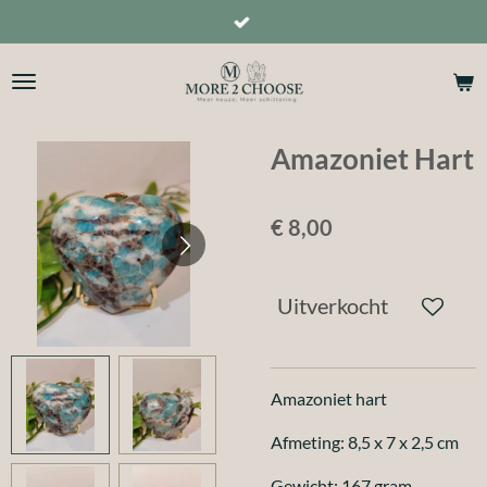
Ga
direct
naar
de
hoofdinhoud
Amazoniet Hart
€ 8,00
Uitverkocht
Amazoniet hart
Afmeting: 8,5 x 7 x 2,5 cm
Gewicht: 167 gram