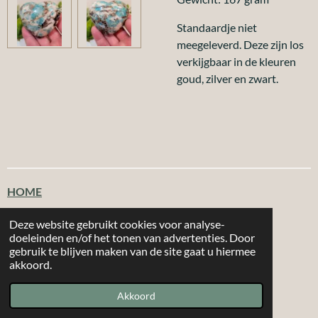
Standaardje niet
meegeleverd. Deze zijn los
verkijgbaar in de kleuren
goud, zilver en zwart.
HOME
Klantenservice
Deze website gebruikt cookies voor analyse-
doeleinden en/of het tonen van advertenties. Door
gebruik te blijven maken van de site gaat u hiermee
T
F
I
W
akkoord.
i
a
n
h
|
|
MORE 2
CHOOSE
Email: info@more2choose.nl
KVK nr. 89377249
k
c
s
a
Akkoord
Powered by
JouwWeb
T
e
t
t
o
b
a
s