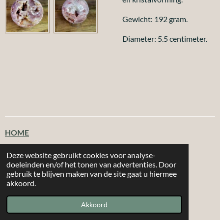
Gewicht: 192 gram.
Diameter: 5.5 centimeter.
HOME
Klantenservice
Deze website gebruikt cookies voor analyse-
doeleinden en/of het tonen van advertenties. Door
gebruik te blijven maken van de site gaat u hiermee
T
F
I
W
akkoord.
i
a
n
h
|
|
MORE 2
CHOOSE
Email: info@more2choose.nl
KVK nr. 89377249
k
c
s
a
Akkoord
Powered by
JouwWeb
T
e
t
t
o
b
a
s