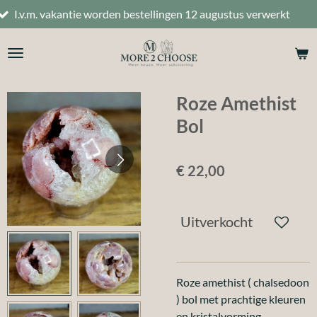
orden bestellingen 12 augustus verwerkt
Ga
direct
naar
de
hoofdinhoud
Roze Amethist
Bol
€ 22,00
Uitverkocht
Roze amethist ( chalsedoon
) bol met prachtige kleuren
en kristalvorming.