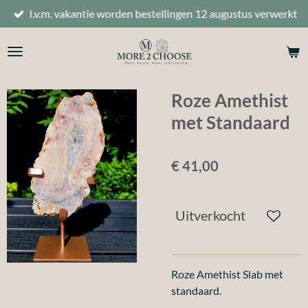
I.v.m. vakantie worden bestellingen 12 augustus verwerkt
Ga
direct
naar
de
hoofdinhoud
Roze Amethist
met Standaard
€ 41,00
Uitverkocht
Roze Amethist Slab met
standaard.