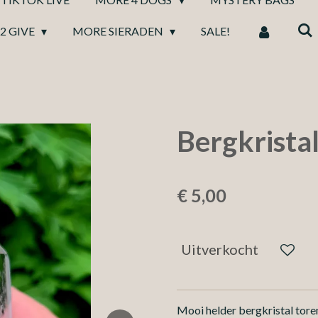
2 GIVE
MORE SIERADEN
SALE!
Bergkrista
€ 5,00
Uitverkocht
Mooi helder bergkristal tore