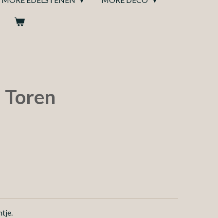
l Toren
ntje.