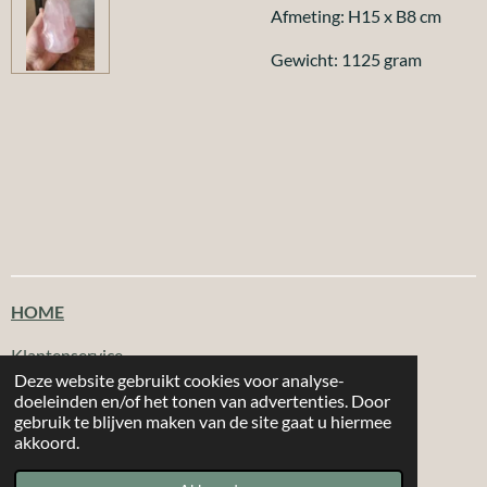
Afmeting: H15 x B8 cm
Gewicht: 1125 gram
HOME
Klantenservice
Deze website gebruikt cookies voor analyse-
doeleinden en/of het tonen van advertenties. Door
T
F
I
W
gebruik te blijven maken van de site gaat u hiermee
i
a
n
h
akkoord.
|
|
MORE 2
CHOOSE
Email: info@more2choose.nl
KVK nr. 89377249
k
c
s
a
Powered by
JouwWeb
T
e
t
t