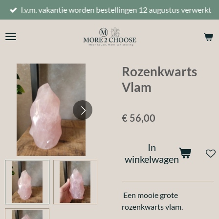
I.v.m. vakantie worden bestellingen 12 augustus verwerkt
Ga
direct
naar
de
hoofdinhoud
Rozenkwarts
Vlam
€ 56,00
In
winkelwagen
Een mooie grote
rozenkwarts vlam.