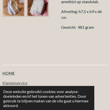
amethist op standvlak.
Afmeting: h7,5 x b9 x d6
cm
Gewicht: 481 gram
HOME
Klantenservice
Deze website gebruikt cookies voor analyse-
doeleinden en/of het tonen van advertenties. Door
T
F
I
W
gebruik te blijven maken van de site gaat u hiermee
i
a
n
h
|
|
MORE 2
CHOOSE
Email: info@more2choose.nl
KVK nr. 89377249
akkoord.
k
c
s
a
Powered by
JouwWeb