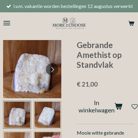
I.v.m. vakantie worden bestellingen 12 augustus verwerkt
Ga
direct
naar
de
hoofdinhoud
Gebrande
Amethist op
Standvlak
€ 21,00
In
winkelwagen
Mooie witte gebrande