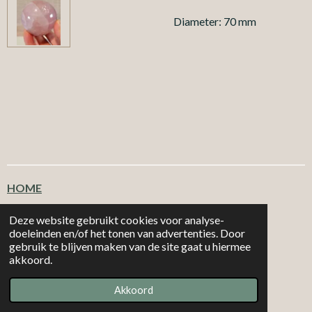
Diameter: 70 mm
HOME
Klantenservice
Deze website gebruikt cookies voor analyse-
doeleinden en/of het tonen van advertenties. Door
gebruik te blijven maken van de site gaat u hiermee
T
F
I
W
akkoord.
i
a
n
h
|
|
MORE 2
CHOOSE
Email: info@more2choose.nl
KVK nr. 89377249
k
c
s
a
Akkoord
Powered by
JouwWeb
T
e
t
t
o
b
a
s