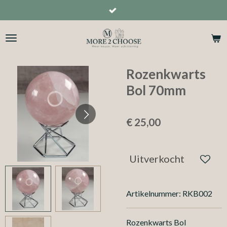
Ga
direct
naar
de
hoofdinhoud
Rozenkwarts
Bol 70mm
€ 25,00
Uitverkocht
Artikelnummer:
RKB002
Rozenkwarts Bol