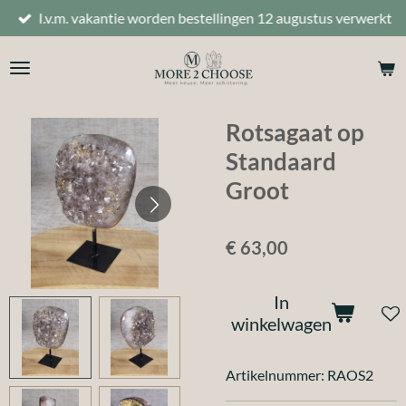
I.v.m. vakantie worden bestellingen 12 augustus verwerkt
Ga
direct
naar
de
hoofdinhoud
Rotsagaat op
Standaard
Groot
€ 63,00
In
winkelwagen
Artikelnummer:
RAOS2