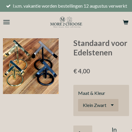
I.v.m. vakantie worden bestellingen 12 augustus verwerkt
Ga
direct
naar
de
hoofdinhoud
Standaard voor
Edelstenen
€ 4,00
Maat & Kleur
In