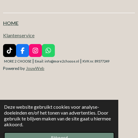
HOME
Klantenservice
T
F
I
W
i
a
n
h
|
|
MORE 2
CHOOSE
Email: info@more2choose.nl
KVK nr. 89377249
k
c
s
a
Powered by
JouwWeb
T
e
t
t
o
b
a
s
k
o
g
A
o
r
p
k
a
p
m
Deze website gebruikt cookies voor analyse-
doeleinden en/of het tonen van advertenties. Door
gebruik te blijven maken van de site gaat u hiermee
akkoord.
Akkoord