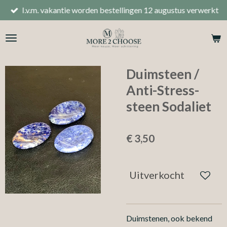
I.v.m. vakantie worden bestellingen 12 augustus verwerkt
Ga
direct
naar
de
hoofdinhoud
Duimsteen /
Anti-Stress-
steen Sodaliet
€ 3,50
Uitverkocht
Duimstenen, ook bekend