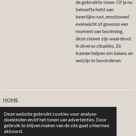
de gebruikte steen. Of je nu
behoefte hebt aan
innerlijke rust, emotioneel
evenwicht of gewoon een
moment van bezinning,
deze stenen zijn waardevol
in diverse situaties. Ze
kunnen helpen om balans en
welzijn te bevorderen.
HOME
Klantenservice
Deze website gebruikt cookies voor analyse-
doeleinden en/of het tonen van advertenties. Door
gebruik te blijven maken van de site gaat u hiermee
T
F
I
W
akkoord.
i
a
n
h