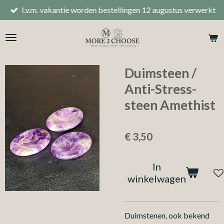
I.v.m. vakantie worden bestellingen 12 augustus verwerkt
Ga
direct
naar
de
hoofdinhoud
Duimsteen /
Anti-Stress-
steen Amethist
€ 3,50
In
winkelwagen
Duimstenen, ook bekend