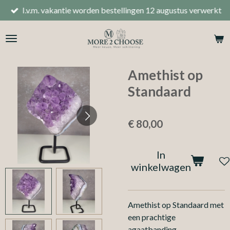
I.v.m. vakantie worden bestellingen 12 augustus verwerkt
Ga
direct
naar
de
hoofdinhoud
Amethist op
Standaard
€ 80,00
In
winkelwagen
Amethist op Standaard met
een prachtige
agaatbanding.