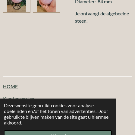
Diameter: 84 mm
Je ontvangt de afgebeelde
steen.
HOME
Klantenservice
Deze website gebruikt cookies voor analyse-
doeleinden en/of het tonen van advertenties. Door
T
F
I
W
gebruik te blijven maken van de site gaat u hiermee
i
a
n
h
akkoord.
|
|
MORE 2
CHOOSE
Email: info@more2choose.nl
KVK nr. 89377249
k
c
s
a
Powered by
JouwWeb
T
e
t
t