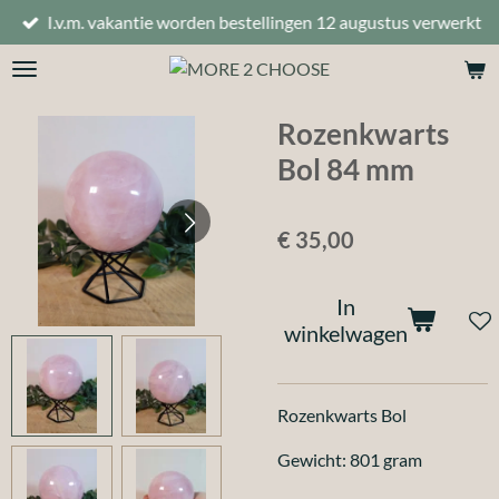
I.v.m. vakantie worden bestellingen 12 augustus verwerkt
Ga
direct
naar
de
Rozenkwarts
hoofdinhoud
Bol 84 mm
€ 35,00
In
winkelwagen
Rozenkwarts Bol
Gewicht: 801 gram