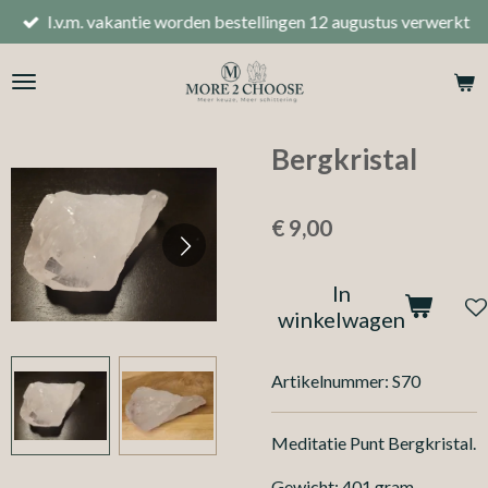
I.v.m. vakantie worden bestellingen 12 augustus verwerkt
Ga
direct
naar
de
hoofdinhoud
Bergkristal
€ 9,00
In
winkelwagen
Artikelnummer:
S70
Meditatie Punt Bergkristal.
Gewicht: 401 gram.