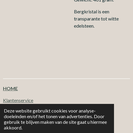
Bergkristal is een
transparante tot witte
edelsteen.
HOME
Klantenservice
Deze website gebruikt cookies voor analyse-
doeleinden en/of het tonen van advertenties. Door
T
F
I
W
gebruik te blijven maken van de site gaat u hiermee
i
a
n
h
|
|
MORE 2
CHOOSE
Email: info@more2choose.nl
KVK nr. 89377249
akkoord.
k
c
s
a
Powered by
JouwWeb