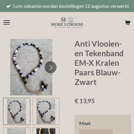
I.v.m. vakantie worden bestellingen 12 augustus verwerkt
Ga
direct
naar
de
hoofdinhoud
Anti Vlooien-
en Tekenband
EM-X Kralen
Paars Blauw-
Zwart
€ 13,95
Maat