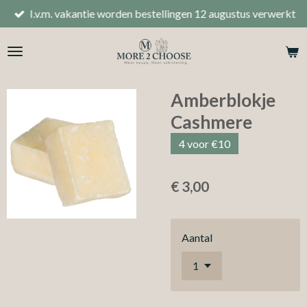
I.v.m. vakantie worden bestellingen 12 augustus verwerkt
Ga
direct
naar
de
hoofdinhoud
Amberblokje
Cashmere
4 voor €10
€ 3,00
Aantal