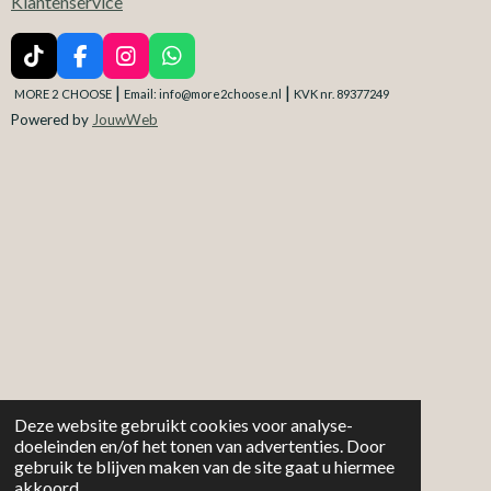
Klantenservice
T
F
I
W
i
a
n
h
|
|
MORE 2
CHOOSE
Email: info@more2choose.nl
KVK nr. 89377249
k
c
s
a
Powered by
JouwWeb
T
e
t
t
o
b
a
s
k
o
g
A
o
r
p
k
a
p
m
Deze website gebruikt cookies voor analyse-
doeleinden en/of het tonen van advertenties. Door
gebruik te blijven maken van de site gaat u hiermee
akkoord.