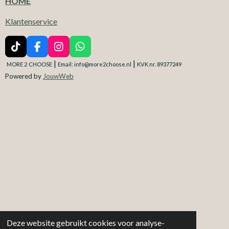
HOME
Klantenservice
T
F
I
W
i
a
n
h
|
|
MORE 2
CHOOSE
Email: info@more2choose.nl
KVK nr. 89377249
k
c
s
a
Powered by
JouwWeb
T
e
t
t
o
b
a
s
k
o
g
A
o
r
p
k
a
p
m
Deze website gebruikt cookies voor analyse-