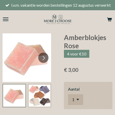
I.v.m. vakantie worden bestellingen 12 augustus verwerkt
Ga
direct
naar
de
hoofdinhoud
Amberblokjes
Rose
4 voor €10
€ 3,00
Aantal