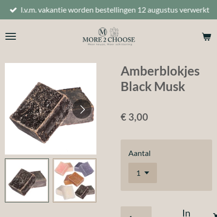
I.v.m. vakantie worden bestellingen 12 augustus verwerkt
Ga
direct
naar
de
hoofdinhoud
Amberblokjes
Black Musk
€ 3,00
Aantal
In