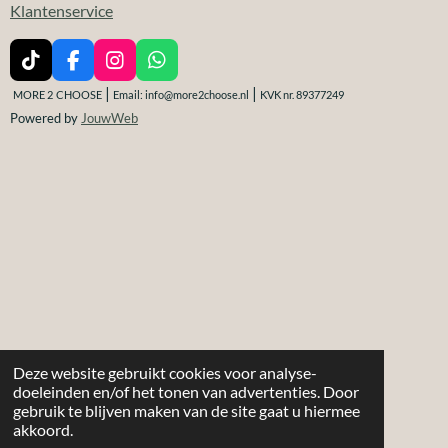
Klantenservice
T
F
I
W
i
a
n
h
|
|
MORE 2
CHOOSE
Email: info@more2choose.nl
KVK nr. 89377249
k
c
s
a
Powered by
JouwWeb
T
e
t
t
o
b
a
s
k
o
g
A
o
r
p
k
a
p
m
Deze website gebruikt cookies voor analyse-
doeleinden en/of het tonen van advertenties. Door
gebruik te blijven maken van de site gaat u hiermee
akkoord.