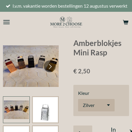
I.v.m. vakantie worden bestellingen 12 augustus verwerkt
Ga
direct
naar
de
hoofdinhoud
Amberblokjes
Mini Rasp
€ 2,50
Kleur
In