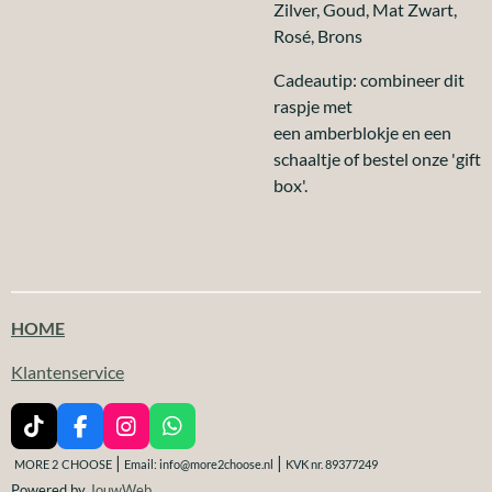
Zilver, Goud, Mat Zwart,
Rosé, Brons
Cadeautip: combineer dit
raspje met
een
amberblokje
en een
schaaltje of bestel onze 'gift
box'.
HOME
Klantenservice
T
F
I
W
i
a
n
h
|
|
MORE 2
CHOOSE
Email: info@more2choose.nl
KVK nr. 89377249
k
c
s
a
Powered by
JouwWeb